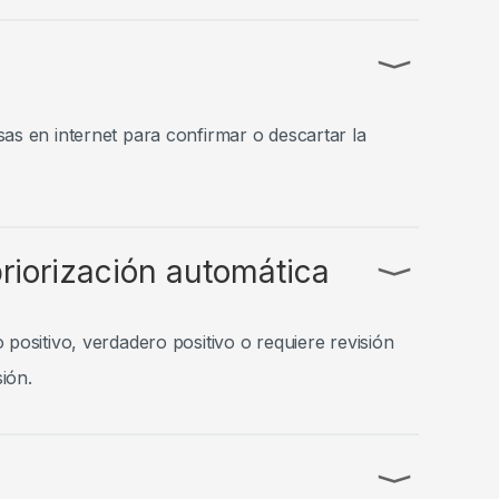
⟩
s en internet para confirmar o descartar la
priorización automática
⟩
ositivo, verdadero positivo o requiere revisión
ión.
⟩