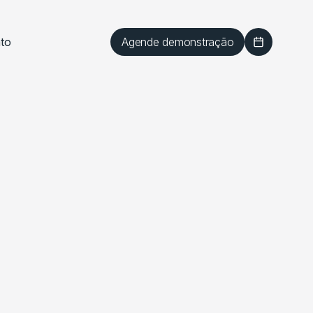
Agende demonstração
to
May 25, 2026
olida Seu